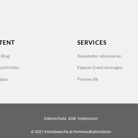
TENT
SERVICES
s Blog
Newsletter abonnieren
schichten
Eigenes Event eintragen
ipps
Pressecafé
Datenschutz
AGB
Impressum
© 2021 immobranche.at Kommunikationsbüro