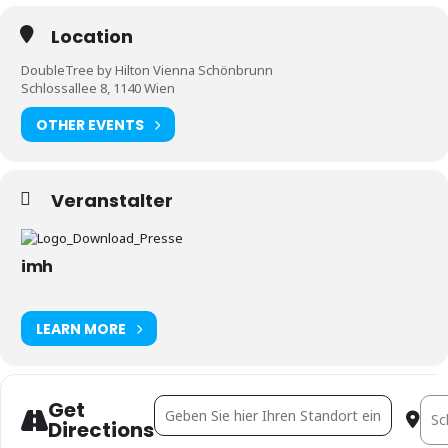
Location
DoubleTree by Hilton Vienna Schönbrunn
Schlossallee 8, 1140 Wien
OTHER EVENTS
Veranstalter
imh
LEARN MORE
Get
Address - Bildungsbau der Zukunft [xTgi8Sx6
Dest
Directions