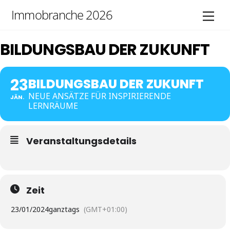
Skip
Immobranche 2026
Men
to
content
BILDUNGSBAU DER ZUKUNFT
23
BILDUNGSBAU DER ZUKUNFT
NEUE ANSÄTZE FÜR INSPIRIERENDE
JÄN.
LERNRÄUME
Veranstaltungsdetails
Zeit
23/01/2024
ganztags
(GMT+01:00)