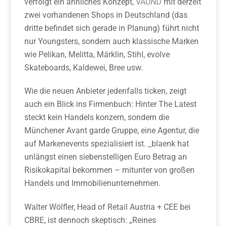
verfolgt ein ähnliches Konzept,
VAUND
mit derzeit
zwei vorhandenen Shops in Deutschland (das
dritte befindet sich gerade in Planung) führt nicht
nur Youngsters, sondern auch klassische Marken
wie Pelikan, Melitta, Märklin, Stihl, evolve
Skateboards, Kaldewei, Bree usw.
Wie die neuen Anbieter jedenfalls ticken, zeigt
auch ein Blick ins Firmenbuch: Hinter The Latest
steckt kein Handels­ konzern, sondern die
Münchener Avant­ garde Gruppe, eine Agentur, die
auf Markenevents spezialisiert ist. _blaenk hat
unlängst einen siebenstelligen Euro­ Betrag an
Risikokapital bekommen – mitunter von großen
Handels­ und Immobilienunternehmen.
Walter Wölfler, Head of Retail Austria + CEE bei
CBRE, ist dennoch skep­tisch: „Reines