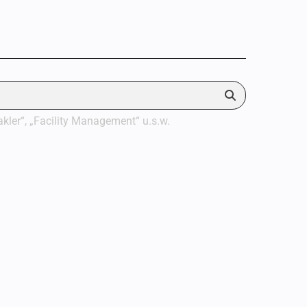
akler“, „Facility Management“ u.s.w.