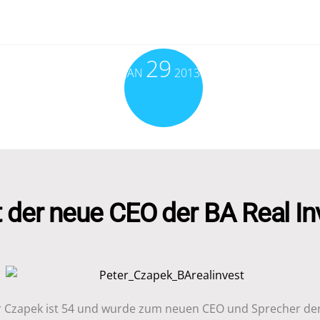
29
JAN
2013
t der neue CEO der BA Real In
r Czapek ist 54 und wurde zum neuen CEO und Sprecher de