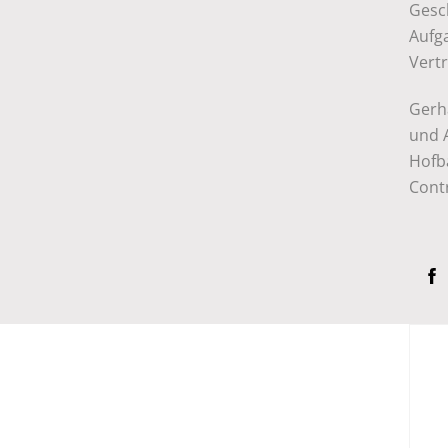
Gesch
Aufg
Vertr
Gerha
und 
Hofb
Contr