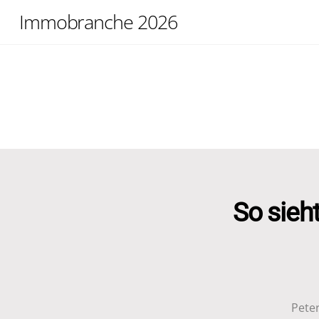
Skip
Immobranche 2026
to
content
So sieh
Pete