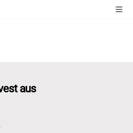
Men
vest aus
r