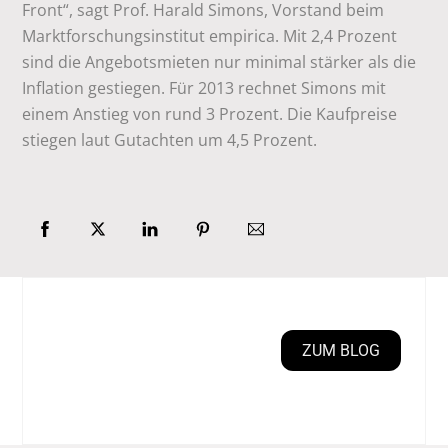
Front“, sagt Prof. Harald Simons, Vorstand beim
Marktforschungsinstitut empirica. Mit 2,4 Prozent
sind die Angebotsmieten nur minimal stärker als die
Inflation gestiegen. Für 2013 rechnet Simons mit
einem Anstieg von rund 3 Prozent. Die Kaufpreise
stiegen laut Gutachten um 4,5 Prozent.
ZUM BLOG