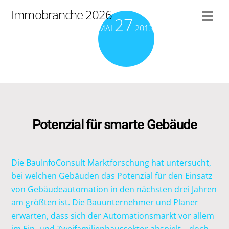
Skip
Immobranche 2026
Men
27
to
MAI
2013
content
Potenzial für smarte Gebäude
Die BauInfoConsult Marktforschung hat untersucht,
bei welchen Gebäuden das Potenzial für den Einsatz
von Gebäudeautomation in den nächsten drei Jahren
am größten ist. Die Bauunternehmer und Planer
erwarten, dass sich der Automationsmarkt vor allem