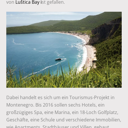
von
Luštica Bay i
st gefallen.
Dabei handelt es sich um ein Tourismus-Projekt in
Montenegro. Bis 2016 sollen sechs Hotels, ein
großzügiges Spa, eine Marina, ein 18-Loch Golfplatz,
Geschäfte, eine Schule und verschiedene Immobilien,
wie Apartments, Stadthäuser und Villen, gebaut