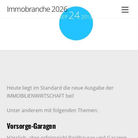
Skip
Immobranche 2026
Men
24
to
SEP
2013
content
Heute liegt im Standard die neue Ausgabe der
IMMOBILIENWIRTSCHAFT bei!
Unter anderem mit folgenden Themen:
Vorsorge-Garagen
Hässlich, aber erfolgreich! Parkhäuser und Garagen