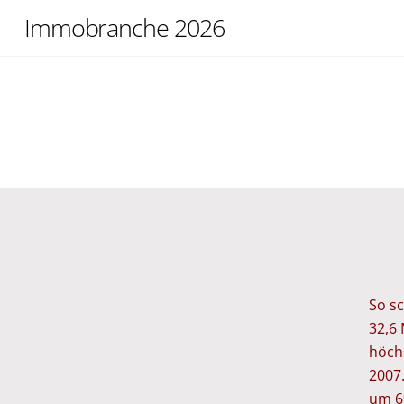
Skip
Immobranche 2026
to
content
So sc
32,6
höch
2007
um 6