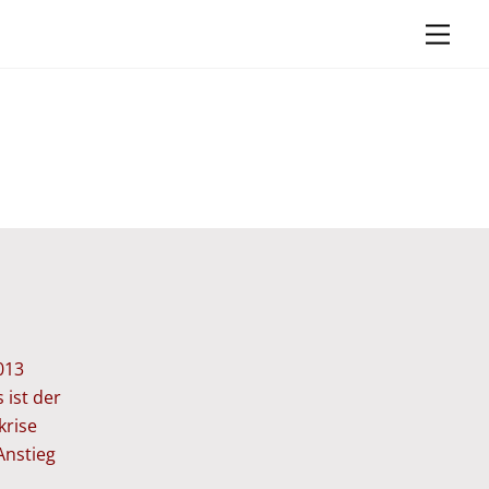
Men
013
 ist der
krise
Anstieg