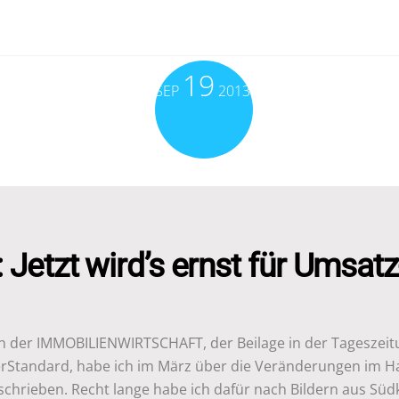
19
SEP
2013
 Jetzt wird’s ernst für Umsat
In der IMMOBILIENWIRTSCHAFT, der Beilage in der Tageszei
rStandard, habe ich im März über die Veränderungen im H
schrieben. Recht lange habe ich dafür nach Bildern aus Süd