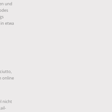
nen und
codes
gs
 in etwa
ciutto,
m online
l nicht
ail-