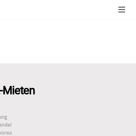
Men
z-Mieten
tung
andel
korea