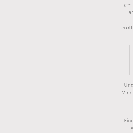
ges
a
eröff
Und
Mine
Ein