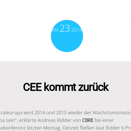
23
JAN
2014
CEE kommt zurück
traleuropa wird 2014 und 2015 wieder der Wachstumsmoto
pa sein“, erklärte Andreas Ridder von
CBRE
bei einer
ekonferenz letzten Montag. Derzeit fließen laut Ridder 6 P