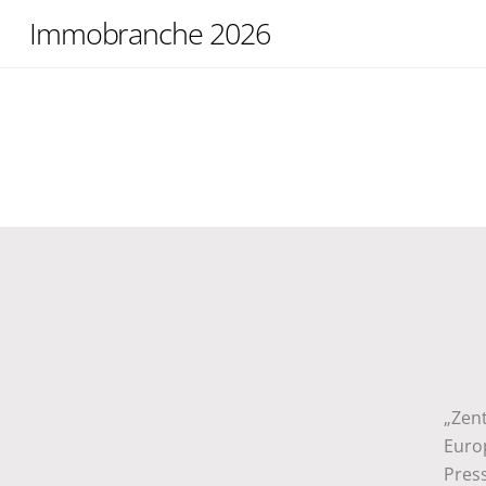
Skip
Immobranche 2026
to
content
„Zen
Euro
Press