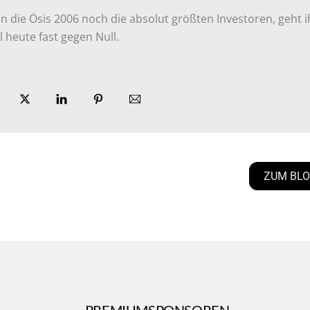
 die Ösis 2006 noch die absolut größten Investoren, geht i
l heute fast gegen Null.
ZUM BL
PREMIUMSPONSOREN