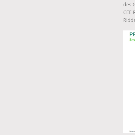
des G
CEE R
Ridde