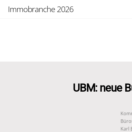
Skip
Immobranche 2026
to
content
UBM: neue Bü
Komm
Büros
Karl 