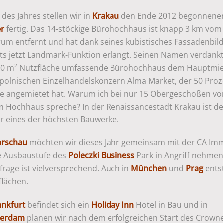
 des Jahres stellen wir in
Krakau
den Ende 2012 begonnen
r
fertig. Das 14-stöckige Bürohochhaus ist knapp 3 km vom
rum entfernt und hat dank seines kubistisches Fassadenbil
its jetzt Landmark-Funktion erlangt. Seinen Namen verdank
00 m² Nutzfläche umfassende Bürohochhaus dem Hauptmie
polnischen Einzelhandelskonzern Alma Market, der 50 Proz
he angemietet hat. Warum ich bei nur 15 Obergeschoßen vo
m Hochhaus spreche? In der Renaissancestadt Krakau ist de
r eines der höchsten Bauwerke.
rschau
möchten wir dieses Jahr gemeinsam mit der CA Im
te Ausbaustufe des
Poleczki Business
Park in Angriff nehmen
rage ist vielversprechend. Auch in
München
und
Prag
ents
flächen.
ankfurt
befindet sich ein
Holiday Inn
Hotel in Bau und in
terdam
planen wir nach dem erfolgreichen Start des Crowne