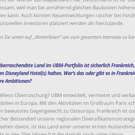
ressant, weil man bei annähernd gleichen Baukosten höhere
elen kann. Auch können Neuentwicklungen rascher bei Fond
tutionellen Investoren platziert werden als hierzulande.
en Sie unten auf „Weiterlesen“ um zum gesamten Interview zu k
berraschendste Land im UBM-Portfolio ist sicherlich Frankreich,
im Disneyland Hotel(s) halten. War’s das oder gibt es in Frankrei
re Ambitionen?
Wieso Überraschung? UBM entwickelt, vermietet und verka
bilien in Europa. Mit den Aktivitäten im Großraum Paris sc
ein bewusstes Gegengewicht zu Osteuropa. Frankreich ist so
cher Bestandteil unserer regionalen Diversifikationsstrategi
sehen davon, ist das Land einer unserer ersten Auslandsmä
ts in den 20er Jahren hat die damals noch unter Union