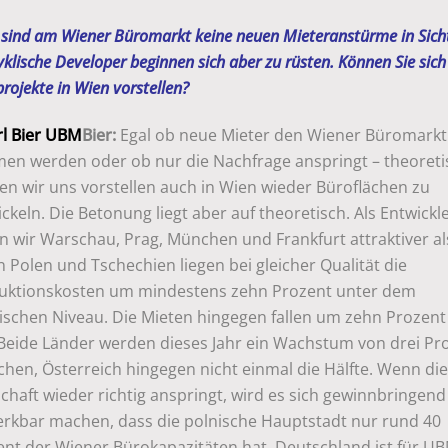
sind am Wiener Büromarkt keine neuen Mieteranstürme in Sich
yklische Developer beginnen sich aber zu rüsten. Können Sie sich
rojekte in Wien vorstellen?
Bier:
Egal ob neue Mieter den Wiener Büromarkt
men werden oder ob nur die Nachfrage anspringt – theoreti
en wir uns vorstellen auch in Wien wieder Büroflächen zu
ckeln. Die Betonung liegt aber auf theoretisch. Als Entwickl
n wir Warschau, Prag, München und Frankfurt attraktiver a
In Polen und Tschechien liegen bei gleicher Qualität die
uktionskosten um mindestens zehn Prozent unter dem
ischen Niveau. Die Mieten hingegen fallen um zehn Prozen
 Beide Länder werden dieses Jahr ein Wachstum von drei Pr
chen, Österreich hingegen nicht einmal die Hälfte. Wenn di
chaft wieder richtig anspringt, wird es sich gewinnbringend
rkbar machen, dass die polnische Hauptstadt nur rund 40
ent der Wiener Bürokapazitäten hat. Deutschland ist für U