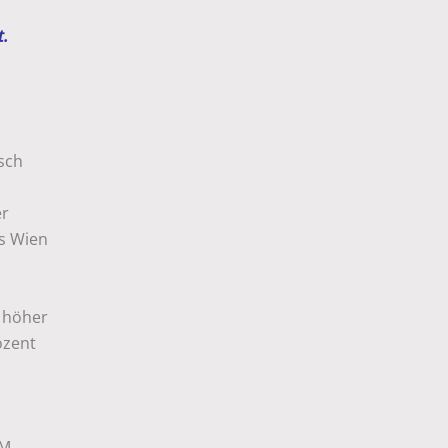
t.
sch
er
ls Wien
t höher
ozent
e
BM