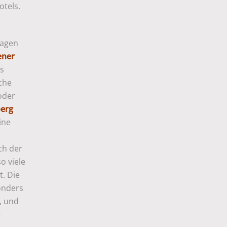
otels.
Lagen
ner
es
äche
oder
berg
ine
ch der
o viele
. Die
onders
, und
-