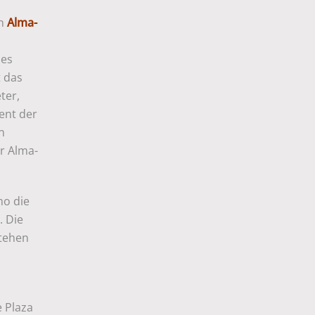
en
Alma-
des
t das
ter,
ent der
n
r Alma-
mo die
. Die
tehen
 Plaza