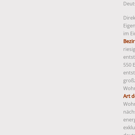
Deuts
Dire
Eige
im E
Bezi
ries
ents
550 E
entst
groß
Wohn
Art d
Wohn
näch
ener
exkl