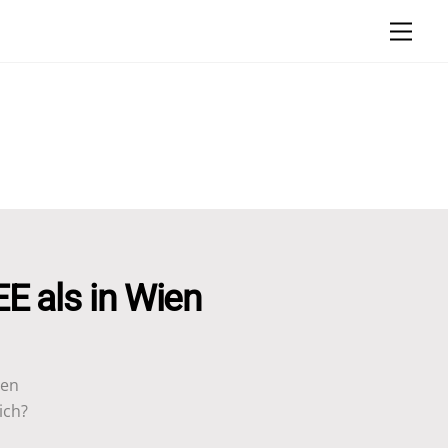
Men
E als in Wien
ien
ich?