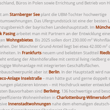
chland, Büros in Polen sowie Errichtung und Betrieb von H
kt am
Starnberger See
plant die UBM-Tochter hochwertige
ntumswohnungen. Das Ufergrundstück ist eine der besten 
inzugsbereich der bayrischen Landeshauptstadt. Im
Münche
rk Pasing
arbeitet man mit Partnern an der Entwicklung ein
igen
Wohngebietes
. Bis 2025 sollen dort 230.000 m² Wohnfl
tehen. Der Münchner Grund-Anteil liegt bei etwa 42.000 m² 
inheiten. In
Frankfurts
neuem und beliebten Stadtteil
Ried
eht entlang der Altenhöferallee mit central living riedberg e
zügige Wohnanlage mit integrierten Geschäftsflächen.
bauschwerpunkt aber ist
Berlin
. In der Hauptstadt wird na
eco-Anlage Inselstraße
– man hätte gut und gerne doppelt s
ungen platzieren können – mit Hochdruck weiter entwickelt
sten Bauvorhaben sind
Berliving
, 136 hochwertige und bes
gieeffiziente Wohneinheiten in
Charlottenburg-Wilmersdorf
usive
Innenstadtwohnungen
nahe dem ehemaligen deutsch