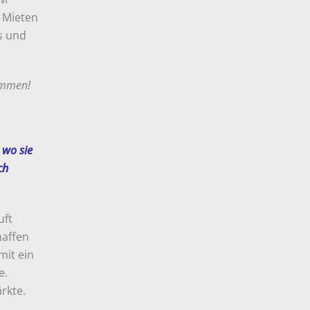
 Mieten
s und
ommen!
 wo sie
ch
uft
haffen
mit ein
e.
rkte.