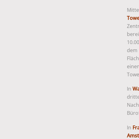
Mitte
Towe
Zent
bere
10.0
dem 
Fläc
eine
Towe
In
Wa
drit
Nachf
Büro
In
Fr
Ams