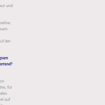
baut und
eline.
insam
uf der
ngsam
wartend?
von
es, für
ades
el auf