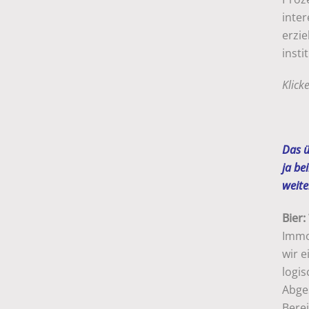
inte
erzi
insti
Klick
Das ü
ja be
weite
Bier:
Immo
wir 
logis
Abge
Berei