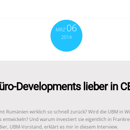
06
MRZ
2014
ro-Developments lieber in CE
t Rumänien wirklich so schnell zurück? Wird die UBM in W
 entwickeln? Und warum investiert sie eigentlich in Frankre
Bier, UBM-Vorstand, erklärt es mir in diesem Interview.