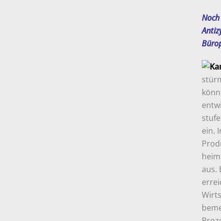
Noch 
Antiz
Bürop
stür
könn
entwi
stufe
ein. 
Prod
heim
aus.
errei
Wirts
beme
Proz