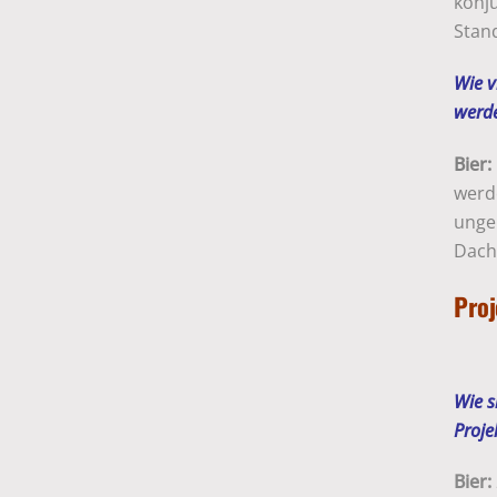
konju
Stand
Wie v
werd
Bier:
werde
ungel
Dach
Proj
Wie s
Proje
Bier: