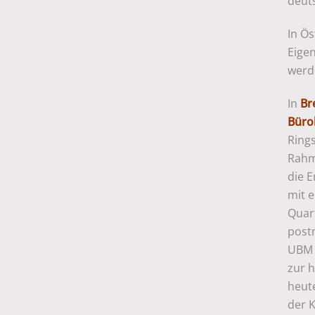
deut
In Ö
Eigen
werde
In
Br
Büro
Ring
Rahm
die E
mit 
Quar
post
UBM 
zur 
heute
der K