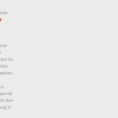
sive
z
ener
m
nt ist
eilen
zweiten
us.
apunkt
cht den
ung in