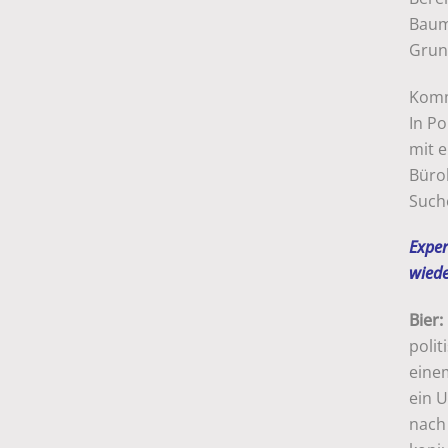
Bauma
Grun
Komm
In P
mit 
Büro
Such
Exper
wiede
Bier:
poli
einem
ein 
nach