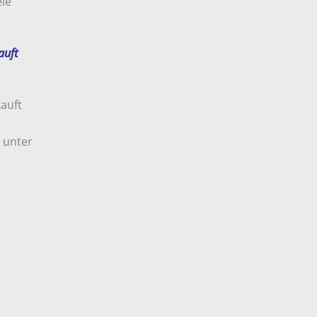
ele
auft
kauft
 unter