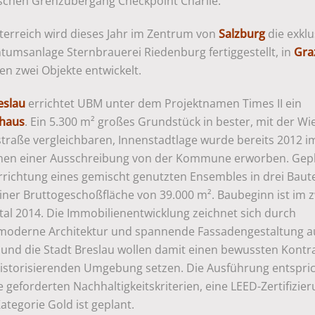
schen Grenzübergang Checkpoint Charlie.
sterreich wird dieses Jahr im Zentrum von
Salzburg
die exklu
tumsanlage Sternbrauerei Riedenburg fertiggestellt, in
Gra
n zwei Objekte entwickelt.
eslau
errichtet UBM unter dem Projektnamen Times II ein
haus
. Ein 5.300 m² großes Grundstück in bester, mit der Wi
straße vergleichbaren, Innenstadtlage wurde bereits 2012 i
en einer Ausschreibung von der Kommune erworben. Gepla
rrichtung eines gemischt genutzten Ensembles in drei Baut
einer Bruttogeschoßfläche von 39.000 m². Baubeginn ist im 
tal 2014. Die Immobilienentwicklung zeichnet sich durch
moderne Architektur und spannende Fassadengestaltung a
und die Stadt Breslau wollen damit einen bewussten Kontr
historisierenden Umgebung setzen. Die Ausführung entspri
 geforderten Nachhaltigkeitskriterien, eine LEED-Zertifizier
ategorie Gold ist geplant.