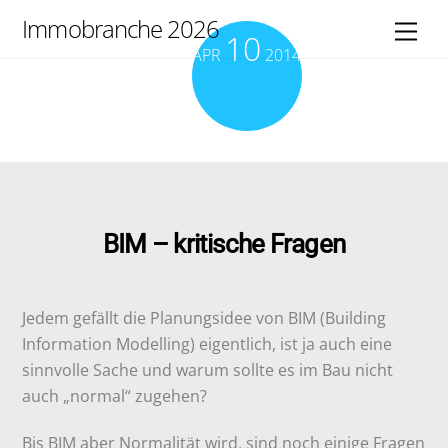
Skip
Immobranche 2026
Men
10
to
APR
2014
content
BIM – kritische Fragen
Jedem gefällt die Planungsidee von BIM (Building
Information Modelling) eigentlich, ist ja auch eine
sinnvolle Sache und warum sollte es im Bau nicht
auch „normal“ zugehen?
Bis BIM aber Normalität wird, sind noch einige Fragen