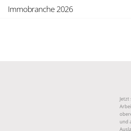
Skip
Immobranche 2026
to
content
Jetzt
Arbei
ober
und a
Ausl