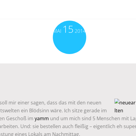
15
MAI
2014
 soll mir einer sagen, dass das mit den neuen
tswelten ein Blödsinn wäre. Ich sitze gerade im
en Geschoß im
yamm
und um mich sind 5 Menschen mit L
rbeiten. Und: sie bestellen auch fleißig – eigentlich eh super
astung eines Lokals am Nachmittag.