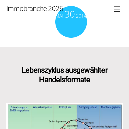
Skip
Immobranche 2026
Men
30
to
MAI
2014
content
Lebenszyklus ausgewählter
Handelsformate