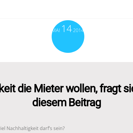
14
MAI
2014
eit die Mieter wollen, fragt s
diesem Beitrag
iel Nachhaltigkeit darf’s sein?