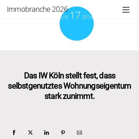
Skip
Immobranche 2026
Men
17
to
JUN
2014
content
Das IW Köln stellt fest, dass
selbstgenutztes Wohnungseigentum
stark zunimmt.