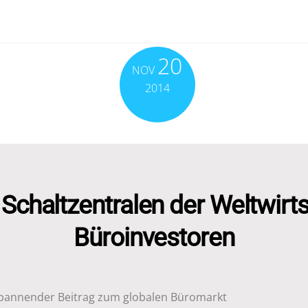
20
NOV
2014
e Schaltzentralen der Weltwirt
Büroinvestoren
spannender Beitrag zum globalen Büromarkt