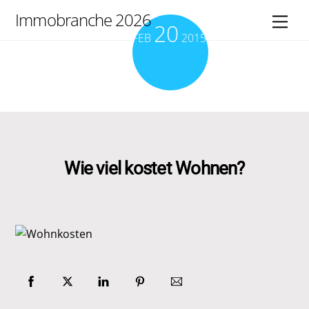
Skip
Immobranche 2026
Men
20
to
FEB
2015
content
Wie viel kostet Wohnen?