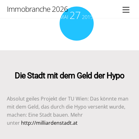
Skip
Immobranche 2026
Men
27
to
MAI
2015
content
Die Stadt mit dem Geld der Hypo
Absolut geiles Projekt der TU Wien: Das könnte man
mit dem Geld, das durch die Hypo versenkt wurde,
machen: Eine Stadt bauen. Mehr
unter
http://milliardenstadt.at