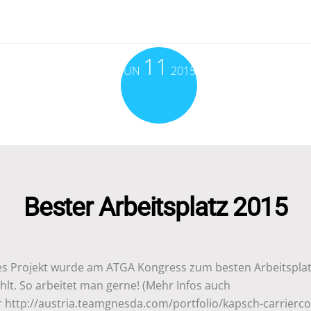
11
JUN
2015
Bester Arbeitsplatz 2015
es Projekt wurde am ATGA Kongress zum besten Arbeitspla
lt. So arbeitet man gerne! (Mehr Infos auch
r http://austria.teamgnesda.com/portfolio/kapsch-carrierc