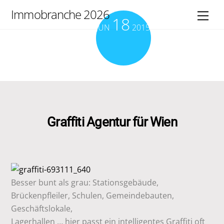
Skip
Immobranche 2026
Men
18
to
JUN
2015
content
Graffiti Agentur für Wien
Besser bunt als grau: Stationsgebäude,
Brückenpfleiler, Schulen, Gemeindebauten,
Geschäftslokale,
Lagerhallen … hier passt ein intelligentes Graffiti oft