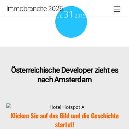
Skip
Immobranche 2026
Men
31
to
JUL
2015
content
Österreichische Developer zieht es
nach Amsterdam
Klicken Sie auf das Bild und die Geschichte
startet!