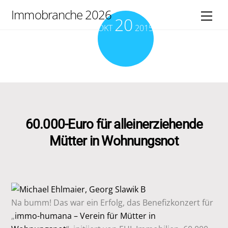
Skip
Immobranche 2026
Men
20
to
OKT
2015
content
60.000-Euro für alleinerziehende
Mütter in Wohnungsnot
Na bumm! Das war ein Erfolg, das Benefizkonzert für
„
immo-humana – Verein für Mütter in