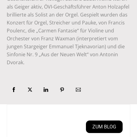
als Geiger aktiv, ÖVI-Geschäftsführer Anton Holzapfel
brillierte als Solist an der Orgel. Gespielt wurden das
Konzert für Orgel, Streicher und Pauke, von Francis
Poulenc, die „Carmen Fantasie“ für Violine und
Orchester von Franz Waxman (interpretiert vom
jungen Stargeiger Emmanuel Tjeknavorian) und die
Sinfonie Nr. 9 „Aus der Neuen Welt“ von Antonin
Dvorak.
ZUM BLOG