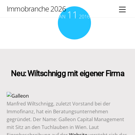
Skip
Immobranche 2026
Men
11
to
JAN
2016
content
Neu: Wiltschnigg mit eigener Firma
Manfred Wiltschnigg, zuletzt Vorstand bei der
Immofinanz, hat ein Beratungsunternehmen
gegründet. Der Name: Galleon Capital Management
mit Sitz an den Tuchlauben in Wien. Laut