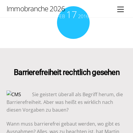
Skip
Immobranche 2026
Men
17
to
FEB
2016
content
Barrierefreiheit rechtlich gesehen
Sie geistert überall als Begriff herum, die
Barrierefreiheit. Aber was heißt es wirklich nach
diesen Vorgaben zu bauen?
Wann muss barrierefrei gebaut werden, wo gibt es
Ausnahmen? Alles, was zu beachten ist, hat Martin