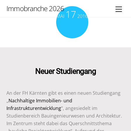
Skip
Immobranche 2026
Men
17
to
MAI
2016
content
Neuer Studiengang
An der FH Kärnten gibt es einen neuen Studiengang
„
Nachhaltige Immobilien- und
Infrastrukturentwicklung
“, angesiedelt im
Studienbereich Bauingenieurwesen und Architektur.
Im Zentrum steht dabei das Querschnittsthema