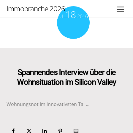
Skip
Immobranche 2026
Men
18
to
JUL
2016
content
Spannendes Interview über die
Wohnsituation im Silicon Valley
Wohnungsnot im innovativsten Tal …