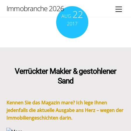
Skip
Immobranche 2026
Men
22
to
AUG
content
2017
Verrückter Makler & gestohlener
Sand
Kennen Sie das Magazin mare? Ich lege Ihnen
jedenfalls die aktuelle Ausgabe ans Herz – wegen der
Immobiliengeschichten darin.