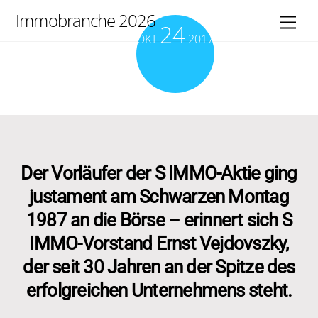
Skip
Immobranche 2026
Men
24
to
OKT
2017
content
Der Vorläufer der S IMMO-Aktie ging
justament am Schwarzen Montag
1987 an die Börse – erinnert sich S
IMMO-Vorstand Ernst Vejdovszky,
der seit 30 Jahren an der Spitze des
erfolgreichen Unternehmens steht.