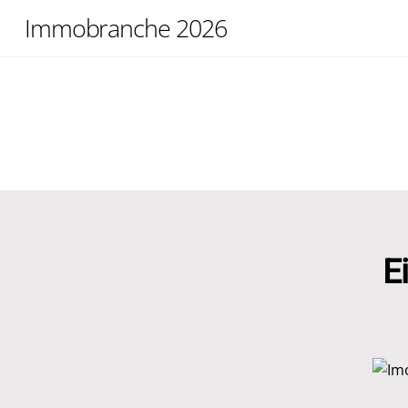
Skip
Immobranche 2026
to
content
E