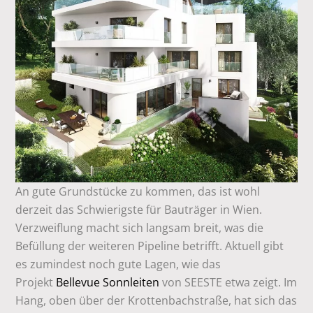
An gute Grundstücke zu kommen, das ist wohl
derzeit das Schwierigste für Bauträger in Wien.
Verzweiflung macht sich langsam breit, was die
Befüllung der weiteren Pipeline betrifft. Aktuell gibt
es zumindest noch gute Lagen, wie das
Projekt
Bellevue Sonnleiten
von SEESTE etwa zeigt. Im
Hang, oben über der Krottenbachstraße, hat sich das