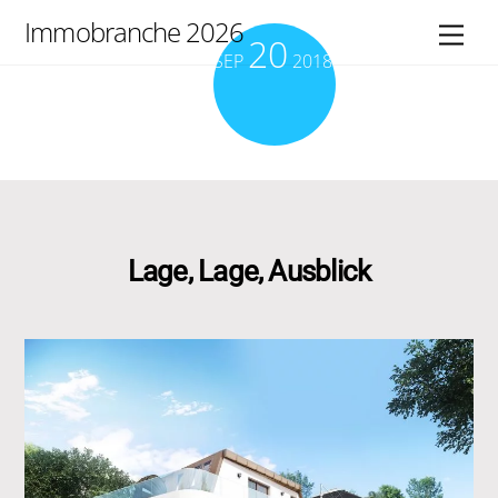
Skip
Immobranche 2026
Men
20
to
SEP
2018
content
Lage, Lage, Ausblick