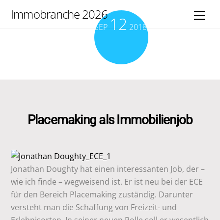
Skip
Immobranche 2026
Men
12
to
SEP
2018
content
Placemaking als Immobilienjob
Jonathan Doughty hat einen interessanten Job, der –
wie ich finde – wegweisend ist. Er ist neu bei der ECE
für den Bereich Placemaking zuständig. Darunter
versteht man die Schaffung von Freizeit- und