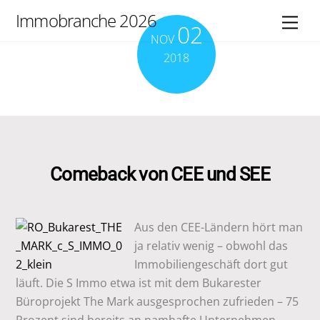
Skip
Immobranche 2026
Men
02
to
NOV
content
2018
Comeback von CEE und SEE
Aus den CEE-Ländern hört man
ja relativ wenig – obwohl das
Immobiliengeschäft dort gut
läuft. Die S Immo etwa ist mit dem Bukarester
Büroprojekt The Mark ausgesprochen zufrieden – 75