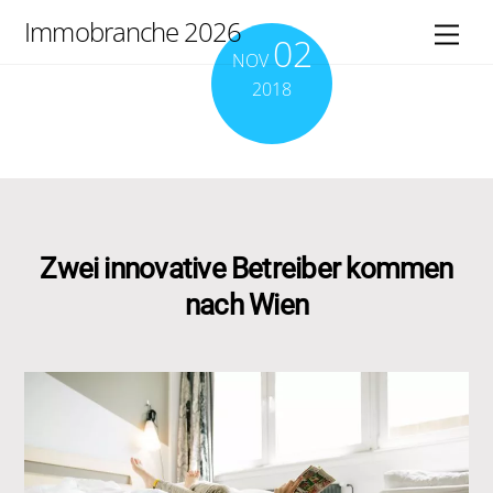
Skip
Immobranche 2026
Men
02
to
NOV
content
2018
Zwei innovative Betreiber kommen
nach Wien