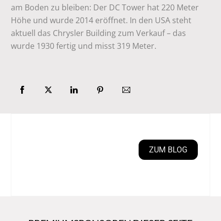
am Boden zu bleiben: Der DC Tower hat 220 Meter
Höhe und wurde 2014 eröffnet. In den USA steht
aktuell das Chrysler Building zum Verkauf – das
wurde 1930 fertig und misst 319 Meter.
ZUM BLOG