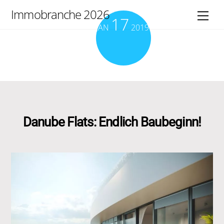
Skip
Immobranche 2026
Men
17
to
JAN
2019
content
Danube Flats: Endlich Baubeginn!