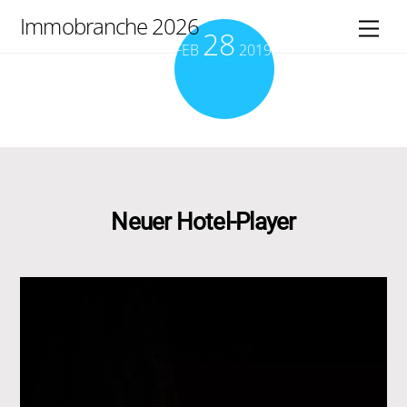
Skip
Immobranche 2026
Men
28
to
FEB
2019
content
Neuer Hotel-Player