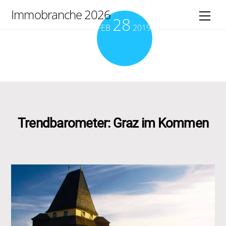
Skip
Immobranche 2026
Men
28
to
FEB
2019
content
Trendbarometer: Graz im Kommen