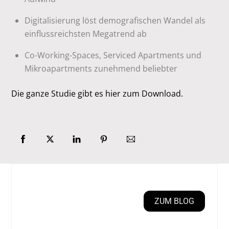
Digitalisierung löst demografischen Wandel als
einflussreichsten Megatrend ab
Co-Working-Spaces, Serviced Apartments und
Mikroapartments zunehmend beliebter
Die ganze Studie gibt es hier zum Download.
ZUM BLOG