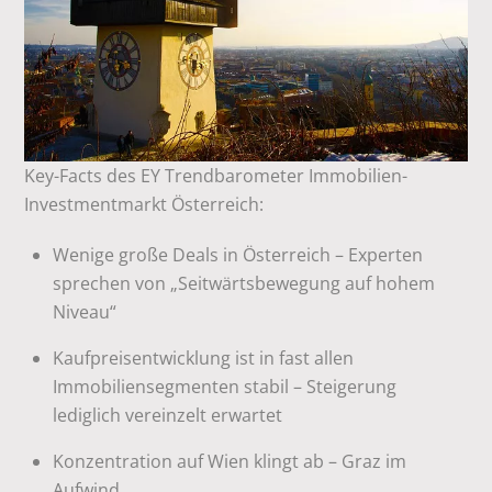
Key-Facts des EY Trendbarometer Immobilien-
Investmentmarkt Österreich:
Wenige große Deals in Österreich – Experten
sprechen von „Seitwärtsbewegung auf hohem
Niveau“
Kaufpreisentwicklung ist in fast allen
Immobiliensegmenten stabil – Steigerung
lediglich vereinzelt erwartet
Konzentration auf Wien klingt ab – Graz im
Aufwind