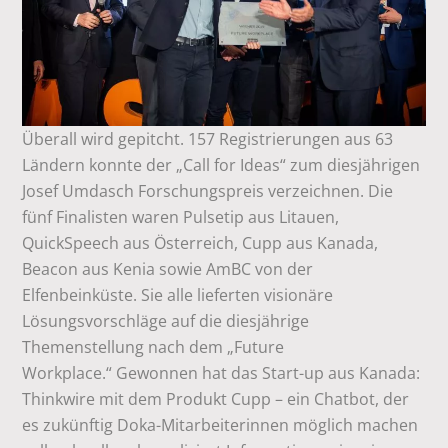
Überall wird gepitcht. 157 Registrierungen aus 63
Ländern konnte der „Call for Ideas“ zum diesjährigen
Josef Umdasch Forschungspreis verzeichnen. Die
fünf Finalisten waren Pulsetip aus Litauen,
QuickSpeech aus Österreich, Cupp aus Kanada,
Beacon aus Kenia sowie AmBC von der
Elfenbeinküste. Sie alle lieferten visionäre
Lösungsvorschläge auf die diesjährige
Themenstellung nach dem „Future
Workplace.“ Gewonnen hat das Start-up aus Kanada:
Thinkwire mit dem Produkt Cupp – ein Chatbot, der
es zukünftig Doka-Mitarbeiterinnen möglich machen