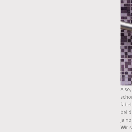
Also
scho
fabel
bei 
ja no
Wir s