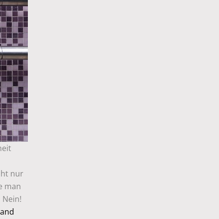
eit
s
cht nur
te man
. Nein!
land