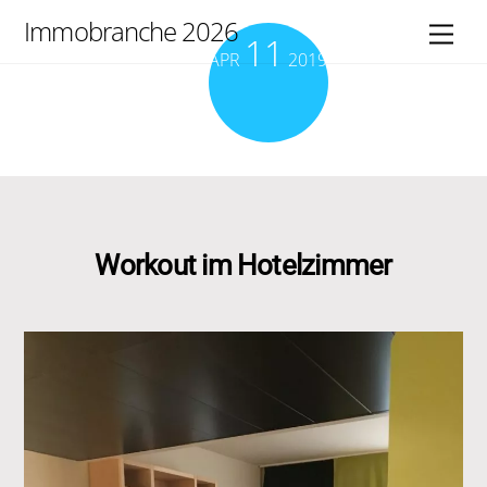
Skip
Immobranche 2026
Men
11
to
APR
2019
content
Workout im Hotelzimmer