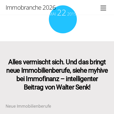
Skip
Immobranche 2026
Men
22
to
MAI
2019
content
Alles vermischt sich. Und das bringt
neue Immobilienberufe, siehe myhive
bei Immofinanz – intelligenter
Beitrag von Walter Senk!
Neue Immobilienberufe