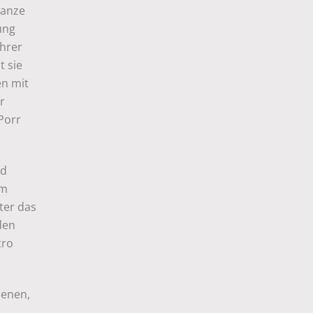
ganze
ung
ihrer
t sie
n mit
r
 Porr
nd
em
ter das
den
tro
ienen,