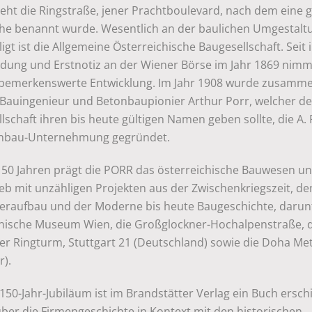
teht die Ringstraße, jener Prachtboulevard, nach dem eine 
he benannt wurde. Wesentlich an der baulichen Umgestalt
ligt ist die Allgemeine Österreichische Baugesellschaft. Seit 
dung und Erstnotiz an der Wiener Börse im Jahr 1869 nimm
 bemerkenswerte Entwicklung. Im Jahr 1908 wurde zusamme
Bauingenieur und Betonbaupionier Arthur Porr, welcher de
lschaft ihren bis heute gültigen Namen geben sollte, die A.
nbau-Unternehmung gegründet.
 150 Jahren prägt die PORR das österreichische Bauwesen u
ieb mit unzähligen Projekten aus der Zwischenkriegszeit, d
eraufbau und der Moderne bis heute Baugeschichte, darun
nische Museum Wien, die Großglockner-Hochalpenstraße, 
er Ringturm, Stuttgart 21 (Deutschland) sowie die Doha Me
r).
50-Jahr-Jubiläum ist im Brandstätter Verlag ein Buch ersch
ber die Firmengeschichte in Kontext mit den historischen