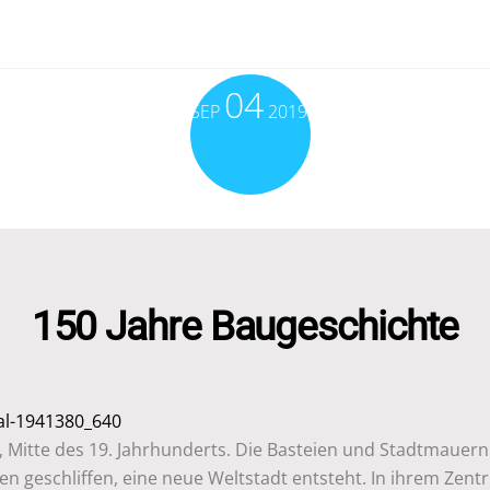
04
SEP
2019
150 Jahre Baugeschichte
, Mitte des 19. Jahrhunderts. Die Basteien und Stadtmauern
n geschliffen, eine neue Weltstadt entsteht. In ihrem Zen