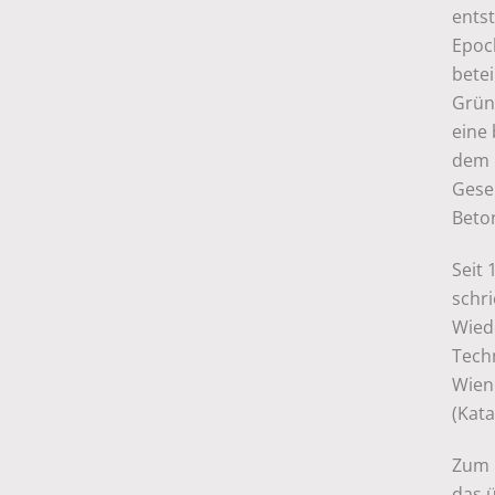
ents
Epoc
betei
Grün
eine
dem 
Gesel
Beto
Seit
schr
Wied
Tech
Wien
(Kata
Zum 1
das ü