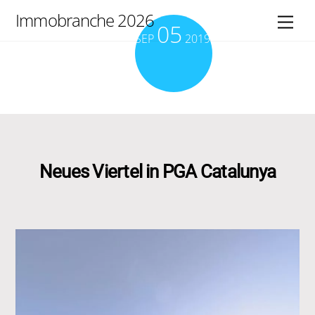
Skip
Immobranche 2026
Men
05
to
SEP
2019
content
Neues Viertel in PGA Catalunya