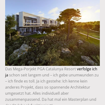
Das Mega-Porjekt PGA Catalunya Resort
verfolge ich
ja
schon seit langem und – ich gebe unumwunden zu
– ich finde es toll. Ja ich gestehe: Ich kenne kein
anderes Projekt, dass so spannende Architektur
umgesetzt hat. Alles individuell aber
zusammenpassend. Da hat mal ein Masterplan und