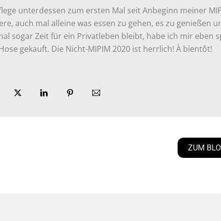
pflege unterdessen zum ersten Mal seit Anbeginn meiner MI
ere, auch mal alleine was essen zu gehen, es zu genießen u
al sogar Zeit für ein Privatleben bleibt, habe ich mir eben 
Hose gekauft. Die Nicht-MIPIM 2020 ist herrlich! À bientôt!
ZUM BL