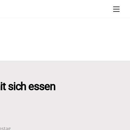
Men
it sich essen
nstag