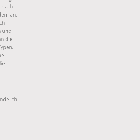
s nach
zdem an,
ich
en und
an die
Typen.
ne
die
inde ich
r