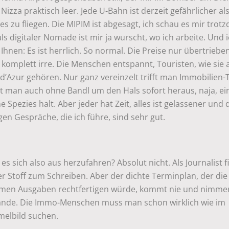
Nizza praktisch leer. Jede U-Bahn ist derzeit gefährlicher al
s zu fliegen. Die MIPIM ist abgesagt, ich schau es mir trot
als digitaler Nomade ist mir ja wurscht, wo ich arbeite. Und 
 Ihnen: Es ist herrlich. So normal. Die Preise nur übertrieb
 komplett irre. Die Menschen entspannt, Touristen, wie sie 
d’Azur gehören. Nur ganz vereinzelt trifft man Immobilien-
t man auch ohne Bandl um den Hals sofort heraus, naja, ei
e Spezies halt. Aber jeder hat Zeit, alles ist gelassener und 
en Gespräche, die ich führe, sind sehr gut.
 es sich also aus herzufahren? Absolut nicht. Als Journalist f
r Stoff zum Schreiben. Aber der dichte Terminplan, der die
men Ausgaben rechtfertigen würde, kommt nie und nimme
ande. Die Immo-Menschen muss man schon wirklich wie im
elbild suchen.