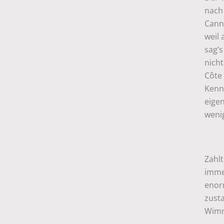
nach 
Canne
weil 
sag’s
nicht
Côte 
Kenn
eigen
wenig
Zahlt
imme
enor
zust
Wimm