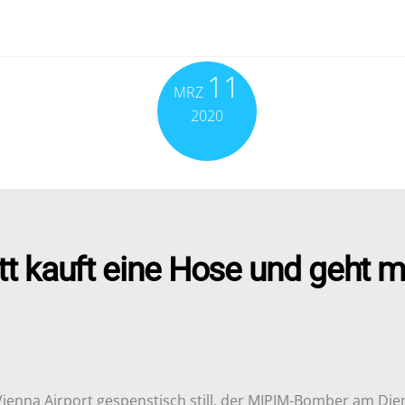
11
MRZ
2020
t kauft eine Hose und geht m
Vienna Airport gespenstisch still, der MIPIM-Bomber am Die