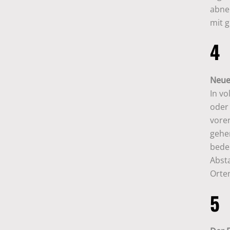
abne
mit 
4
Neue
In v
oder
vorer
gehe
bede
Abst
Orte
5