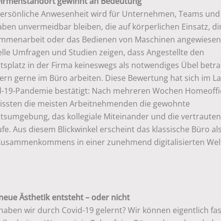
Firmenstandort gewinnt an Bedeutung
persönliche Anwesenheit wird für Unternehmen, Teams und
ben unvermeidbar bleiben, die auf körperlichen Einsatz, di
mmenarbeit oder das Bedienen von Maschinen angewiesen 
elle Umfragen und Studien zeigen, dass Angestellte den
tsplatz in der Firma keineswegs als notwendiges Übel betra
ern gerne im Büro arbeiten. Diese Bewertung hat sich im La
d-19-Pandemie bestätigt: Nach mehreren Wochen Homeoffi
issten die meisten Arbeitnehmenden die gewohnte
itsumgebung, das kollegiale Miteinander und die vertraute
fe. Aus diesem Blickwinkel erscheint das klassische Büro al
Zusammenkommens in einer zunehmend digitalisierten Wel
neue Ästhetik entsteht – oder nicht
aben wir durch Covid-19 gelernt? Wir können eigentlich fas