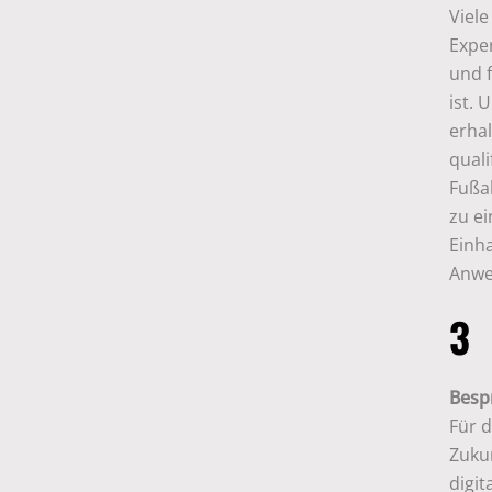
Viele
Exper
und 
ist. 
erha
quali
Fußa
zu e
Einh
Anwe
3
Besp
Für d
Zuku
digit