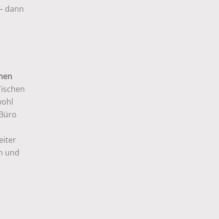
 – dann
men
Tischen
wohl
 Büro
e
eiter
n und