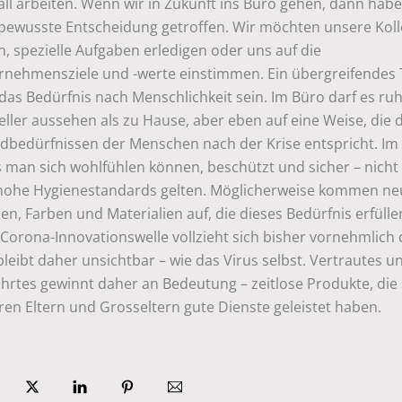
ll arbeiten. Wenn wir in Zukunft ins Büro gehen, dann habe
 bewusste Entscheidung getroffen. Wir möchten unsere Kol
, spezielle Aufgaben erledigen oder uns auf die
rnehmensziele und -werte einstimmen. Ein übergreifendes
das Bedürfnis nach Menschlichkeit sein. Im Büro darf es ruh
ller aussehen als zu Hause, aber eben auf eine Weise, die 
dbedürfnissen der Menschen nach der Krise entspricht. Im
man sich wohlfühlen können, beschützt und sicher – nicht 
 hohe Hygienestandards gelten. Möglicherweise kommen ne
n, Farben und Materialien auf, die dieses Bedürfnis erfülle
Corona-Innovationswelle vollzieht sich bisher vornehmlich d
leibt daher unsichtbar – wie das Virus selbst. Vertrautes u
hrtes gewinnt daher an Bedeutung – zeitlose Produkte, die
en Eltern und Grosseltern gute Dienste geleistet haben.