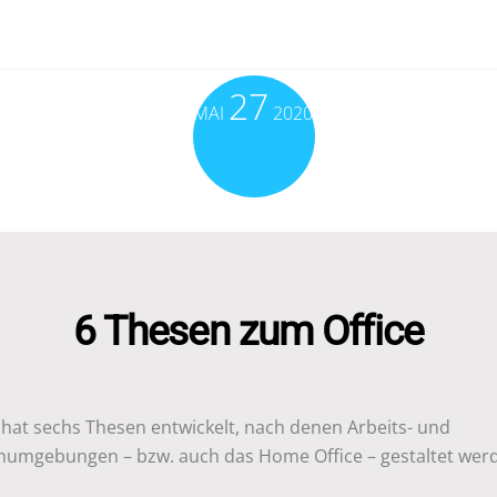
27
MAI
2020
6 Thesen zum Office
 hat sechs Thesen entwickelt, nach denen Arbeits- und
umgebungen – bzw. auch das Home Office – gestaltet wer