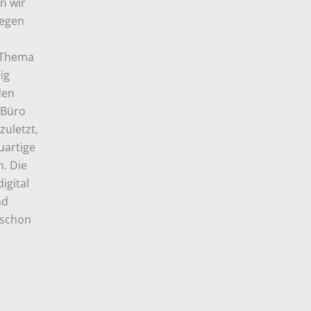
n wir
legen
 Thema
ig
den
 Büro
zuletzt,
uartige
n. Die
igital
nd
 schon