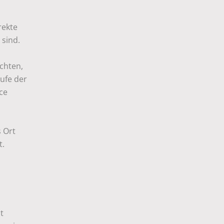
rekte
sind.
chten,
ufe der
ce
n
s Ort
t.
t