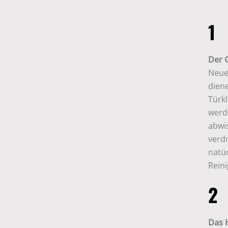
1
Der 
Neue
dien
Türk
werde
abwi
verdr
natü
Rein
2
Das 