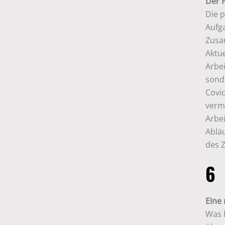
Der 
Die 
Aufga
Zusa
Aktu
Arbei
sond
Covi
verm
Arbe
Abläu
des 
6
Eine 
Was h