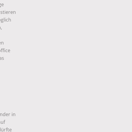
ge
istieren
glich
,
en
ffice
as
ander in
auf
dürfte