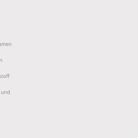
äumen
en
toff
,
- und