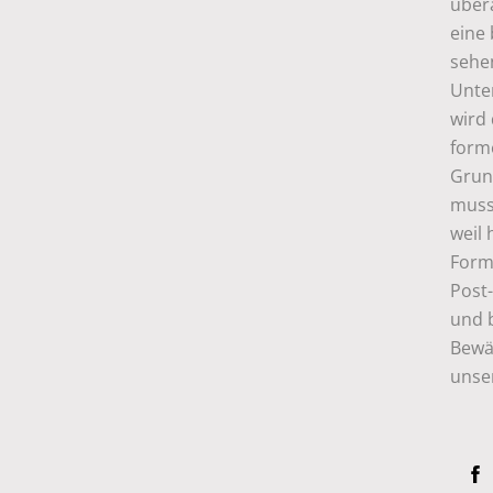
übera
eine
sehen
Unte
wird 
forme
Grun
muss 
weil
Forme
Post-
und b
Bewä
unser