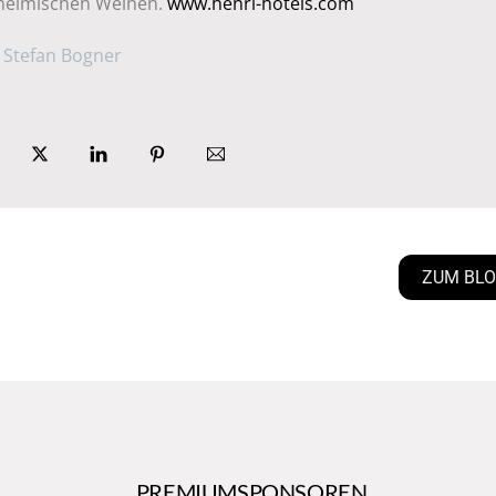
heimischen Weinen.
www.henri-hotels.com
: Stefan Bogner
ZUM BL
PREMIUMSPONSOREN