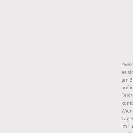
Zwisc
es si
am 3.
auf i
Düss
kombi
Wien
Tage
im H