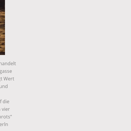
 handelt
ngasse
gt Wert
 und
f die
 vier
rots“
erln