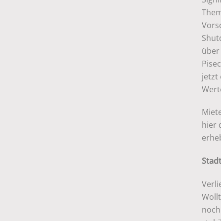
Them
Vors
Shut
über
Pise
jetzt
Werte
Miet
hier
erheb
Stad
Verli
Woll
noch