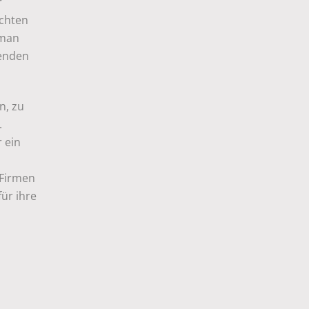
r
uchten
 man
menden
n, zu
.
 ein
 Firmen
für ihre