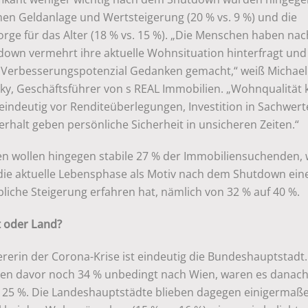
en Geldanlage und Wertsteigerung (20 % vs. 9 %) und die
orge für das Alter (18 % vs. 15 %). „Die Menschen haben na
down vermehrt ihre aktuelle Wohnsituation hinterfragt und
 Verbesserungspotenzial Gedanken gemacht,“ weiß Michael
cky, Geschäftsführer von s REAL Immobilien. „Wohnqualitä
 eindeutig vor Renditeüberlegungen, Investition in Sachwer
rhalt geben persönliche Sicherheit in unsicheren Zeiten.“
en wollen hingegen stabile 27 % der Immobiliensuchenden,
 die aktuelle Lebensphase als Motiv nach dem Shutdown ein
liche Steigerung erfahren hat, nämlich von 32 % auf 40 %.
t oder Land?
ererin der Corona-Krise ist eindeutig die Bundeshauptstadt.
ten davor noch 34 % unbedingt nach Wien, waren es danach
 25 %. Die Landeshauptstädte blieben dagegen einigermaß