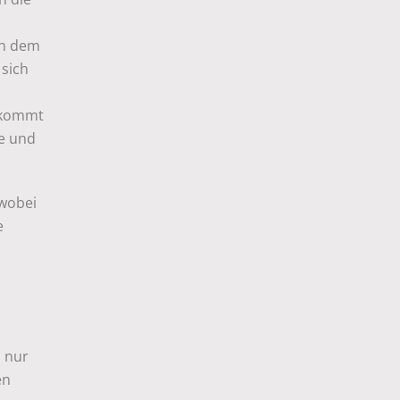
ch dem
 sich
t kommt
te und
 wobei
e
 nur
en