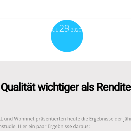
29
JUL
2020
Qualität wichtiger als Rendite
AL und Wohnnet präsentierten heute die Ergebnisse der jäh
studie. Hier ein paar Ergebnisse daraus: