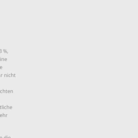
3 %,
ine
se
r nicht
ichten
liche
mehr
n die