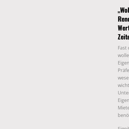
„Woh
Rend
Wert
Zeit
Fast
woll
Eige
Präfe
wesen
wicht
Unte
Eige
Miet
benöt
Sign