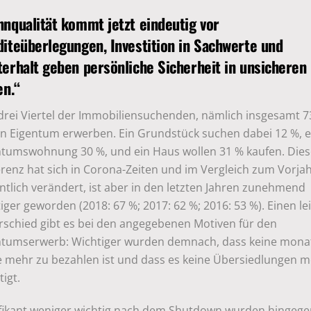
nqualität kommt jetzt eindeutig vor
iteüberlegungen, Investition in Sachwerte und
erhalt geben persönliche Sicherheit in unsicheren
en.“
 drei Viertel der Immobiliensuchenden, nämlich insgesamt 7
en Eigentum erwerben. Ein Grundstück suchen dabei 12 %, e
ntumswohnung 30 %, und ein Haus wollen 31 % kaufen. Die
renz hat sich in Corona-Zeiten und im Vergleich zum Vorjah
tlich verändert, ist aber in den letzten Jahren zunehmend
iger geworden (2018: 67 %; 2017: 62 %; 2016: 53 %). Einen le
rschied gibt es bei den angegebenen Motiven für den
ntumserwerb: Wichtiger wurden demnach, dass keine monat
e mehr zu bezahlen ist und dass es keine Übersiedlungen 
igt.
ifikant weniger wichtig nach dem Shutdown wurden hingege