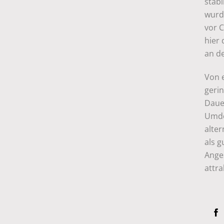
stabi
wurde
vor 
hier
an d
Von 
gerin
Dauer
Umde
alter
als g
Ange
attr