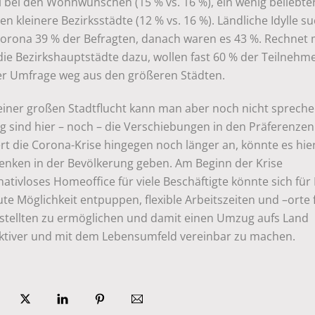
l bei den Wohnwünschen (15 % vs. 16 %), ein wenig beliebte
n kleinere Bezirksstädte (12 % vs. 16 %). Ländliche Idylle s
Corona 39 % der Befragten, danach waren es 43 %. Rechnet
 die Bezirkshauptstädte dazu, wollen fast 60 % der Teilneh
er Umfrage weg aus den größeren Städten.
einer großen Stadtflucht kann man aber noch nicht spreche
g sind hier – noch – die Verschiebungen in den Präferenzen
t die Corona-Krise hingegen noch länger an, könnte es hier
nken in der Bevölkerung geben. Am Beginn der Krise
nativloses Homeoffice für viele Beschäftigte könnte sich für
ute Möglichkeit entpuppen, flexible Arbeitszeiten und –orte 
stellten zu ermöglichen und damit einen Umzug aufs Land
aktiver und mit dem Lebensumfeld vereinbar zu machen.