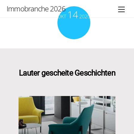
Skip
Immobranche 2026
Men
14
to
OKT
2020
content
Lauter gescheite Geschichten